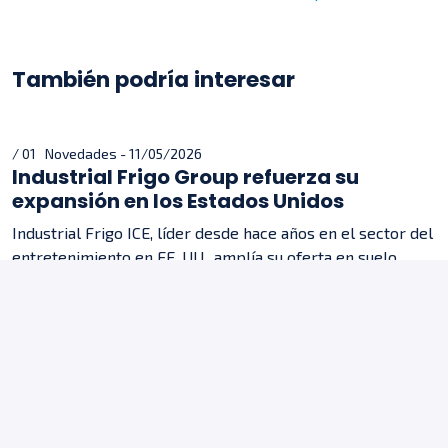
También podría interesar
/ 01 Novedades - 11/05/2026
Industrial Frigo Group refuerza su
expansión en los Estados Unidos
Industrial Frigo ICE, líder desde hace años en el sector del
entretenimiento en EE. UU., amplía su oferta en suelo
americano ofreciendo soluciones de refrigeración
industrial.
/ 02 Novedades - 16/01/2026
Industrial Frigo Ice inaugura nueva sede
en Carolina del Sur
Industrial Frigo Ice anuncia la nueva sede de 4.645 m² en