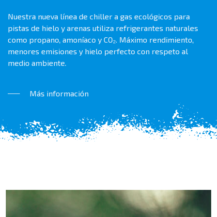
Nuestra nueva línea de chiller a gas ecológicos para
pistas de hielo y arenas utiliza refrigerantes naturales
como propano, amoníaco y CO₂. Máximo rendimiento,
menores emisiones y hielo perfecto con respeto al
medio ambiente.
Más información