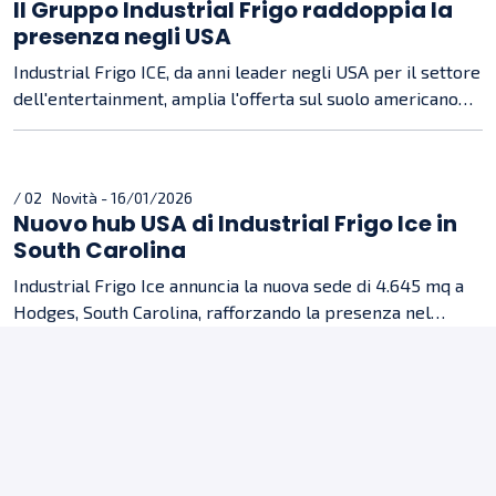
Il Gruppo Industrial Frigo raddoppia la
presenza negli USA
Industrial Frigo ICE, da anni leader negli USA per il settore
dell'entertainment, amplia l'offerta sul suolo americano
offrendo soluzioni per la refrigerazione industriale.
/ 02 Novità - 16/01/2026
Nuovo hub USA di Industrial Frigo Ice in
South Carolina
Industrial Frigo Ice annuncia la nuova sede di 4.645 mq a
Hodges, South Carolina, rafforzando la presenza nel
mercato USA delle piste di pattinaggio su ghiaccio.
/ 03 Novità - 21/05/2024
Industrial Frigo Ice a IAAPA Asia
L’azienda, leader nella progettazione e installazione di